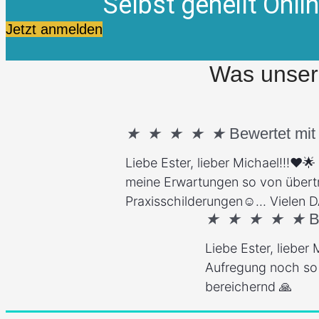
Selbst geheilt Onl
Jetzt anmelden
Was unser
★
★
★
★
★
Bewertet mit
Liebe Ester, lieber Michael!!!❤
meine Erwartungen so von übertro
Praxisschilderungen☺️... Vielen
★
★
★
★
★
B
Liebe Ester, lieber
Aufregung noch so l
bereichernd 🙏