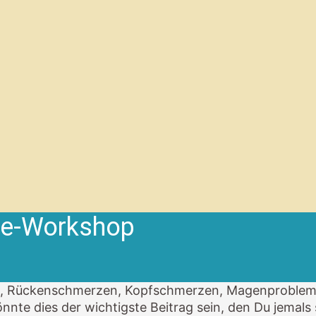
ine-Workshop
us, Rückenschmerzen, Kopfschmerzen, Magenprobleme
nnte dies der wichtigste Beitrag sein, den Du jemals 